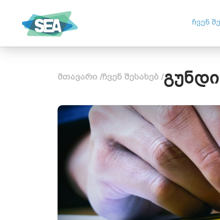
ᲡᲐᲥᲐᲠᲗᲕᲔᲚᲝᲡ ᲡᲝᲪᲘᲐᲚᲣᲠ
ჩვენ შ
ᲡᲐᲬᲐᲠᲛᲝᲗᲐ ᲐᲚᲘᲐᲜᲡᲘ
გუნდი
მთავარი
/
ჩვენ შესახებ
/