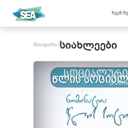
ᲡᲐᲥᲐᲠᲗᲕᲔᲚᲝᲡ ᲡᲝᲪᲘᲐᲚᲣᲠ
ჩვენ შ
ᲡᲐᲬᲐᲠᲛᲝᲗᲐ ᲐᲚᲘᲐᲜᲡᲘ
სიახლეები
მთავარი
/
წლის სოციალ