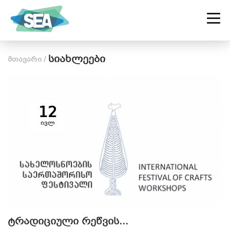
ᲡᲐᲥᲐᲠᲗᲕᲔᲚᲝᲡ ᲡᲝᲪᲘᲐᲚᲣᲠ
ᲡᲐᲬᲐᲠᲛᲝᲗᲐ ᲐᲚᲘᲐᲜᲡᲘ
სიახლეები
მთავარი
/
12
ივლ
ტრადიციული რეწვის...